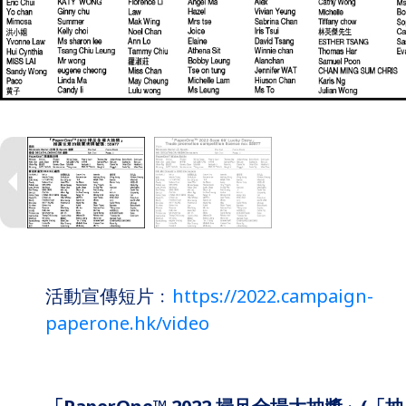
活動宣傳短片﹕
https://2022.campaign-
paperone.hk/video