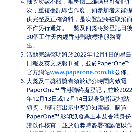
抽獎次數不限，唯每個二維碼只可登記1
次，重複登記即告作廢。如參加者未能
供完整及正確資料，是次登記將被取消
不作另行通知。三獎及四獎將於登記日
30個工作天內經香港郵政標準服務寄
出。
活動完結聲明將於2022年12月1日的星島
日報及英文虎報刊登，並於PaperOne™
官方網站
www.paperone.com.hk
公佈
大獎及二獎得獎者須於辦公時間內致電
PaperOne™ 香港聯絡處登記，並於202
年12月13日或12月14日親身到指定地點
領獎，屆時須出示中獎通知電郵、購買
PaperOne™ 影印紙發票正本及香港身份
證以作核實，並於領獎時簽署確認信以