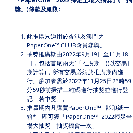
「PaperOne™ 2022
掃足全場大抽獎」
(
「抽
獎」
)
條款及細則
:
此推廣只適用於香港及澳門之
PaperOne™ CLUB會員參與。
抽獎推廣期由2022年9月19日至11月18
日，包括首尾兩天(「推廣期」)(以交易日
期計算)，所有交易必須於推廣期內進
行。參加者需於2022年11月25日23時59
分59秒前掃描二維碼進行抽獎並進行登
記（若中獎）。
推廣期內凡購買PaperOne™ 影印紙一
箱*，即可獲「PaperOne™ 2022掃足全
場大抽獎」抽獎機會一次。