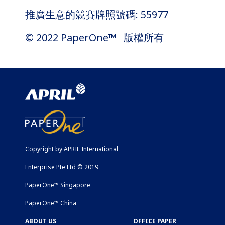
推廣生意的競賽牌照號碼: 55977
© 2022 PaperOne™ 版權所有
Copyright by APRIL International
Enterprise Pte Ltd © 2019
PaperOne™ Singapore
PaperOne™ China
ABOUT US
OFFICE PAPER