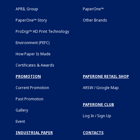
APRIL Group
PaperOne™
PaperOne™ Story
Other Brands
ProDigi™ HD Print Technology
Environment (PEFC)
How Paper Is Made
Certificates & Awards
PROMOTION
PAPERONE RETAIL SHOP
Current Promotion
ARSW / Google Map
Past Promotion
PAPERONE CLUB
Gallery
Log In / Sign Up
Event
INDUSTRIAL PAPER
CONTACTS