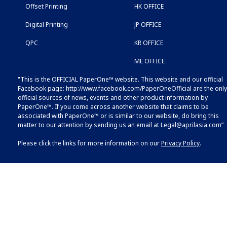
Offset Printing
HK OFFICE
Digital Printing
JP OFFICE
QPC
KR OFFICE
ME OFFICE
"This is the OFFICIAL PaperOne™ website. This website and our official
Facebook page:
http://www.facebook.com/PaperOneOfficial
are the only
official sources of news, events and other product information by
PaperOne™. If you come across another website that claims to be
associated with PaperOne™ or is similar to our website, do bring this
matter to our attention by sending us an email at
Legal@aprilasia.com
”
Please click the links for more information on our
Privacy Policy
.