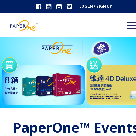
LOG IN / SIGN UP
PaperOne™ Event