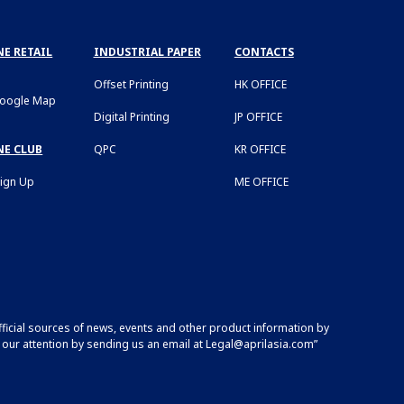
E RETAIL
INDUSTRIAL PAPER
CONTACTS
Offset Printing
HK OFFICE
Google Map
Digital Printing
JP OFFICE
NE CLUB
QPC
KR OFFICE
Sign Up
ME OFFICE
fficial sources of news, events and other product information by
 our attention by sending us an email at
Legal@aprilasia.com
”