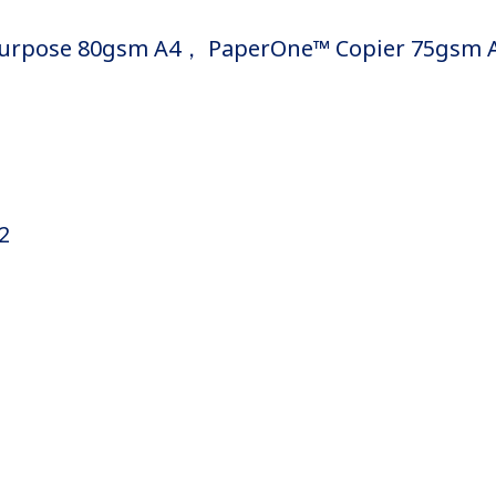
pose 80gsm A4， PaperOne™ Copier 75gsm A
2