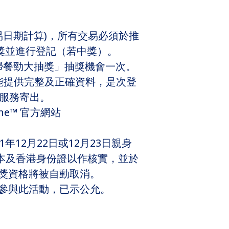
交易日期計算)，所有交易必須於推
行抽獎並進行登記（若中獎）。
1陪你掃餐勁大抽獎」抽獎機會一次。
能提供完整及正確資料，是次登
準服務寄出。
ne™ 官方網站
年12月22日或12月23日親身
正本及香港身份證以作核實，並於
獎資格將被自動取消。
均不得參與此活動，已示公允。