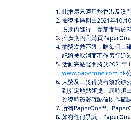
此推廣只適用於香港及澳門之P
抽獎推廣期由2021年10
廣期內進行。參加者需於20
推廣期內凡購買PaperOn
抽獎次數不限，唯每個二
記將被取消而不作另行通知
活動完結聲明將於2021年1
www.paperone.com.hk
大獎及二獎得獎者須於辦公時間
到指定地點領獎，屆時須出
領獎時簽署確認信以作確
所有PaperOne™、Pa
如有任何爭議，PaperOn