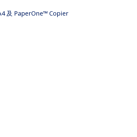
4 及 PaperOne™ Copier