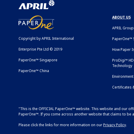
ABOUT US
APRIL Group
Copyright by APRIL International
PaperOne™ S
Enterprise Pte Ltd © 2019
How Paper I
PaperOne™ Singapore
ProDigi™ HD 
Technology
PaperOne™ China
Environment 
Certificates
"This is the OFFICIAL PaperOne™ website. This website and our off
PaperOne™. If you come across another website that claims to be as
Please click the links for more information on our
Privacy Policy
.