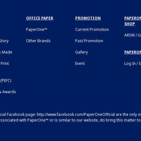
OFFICE PAPER
PROMOTION
PAPERON
SHOP
PaperOne™
Current Promotion
ARSW / 
tory
Other Brands
Past Promotion
s Made
Gallery
PAPERO
Print
Event
Log In / 
(PEFC)
 & Awards
icial Facebook page:
http://www.facebook.com/PaperOneOfficial
are the only o
sociated with PaperOne™ or is similar to our website, do bring this matter to