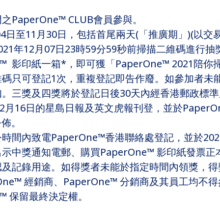
aperOne™ CLUB會員參與。
月04日至11月30日，包括首尾兩天(「推廣期」)(以
21年12月07日23時59分59秒前掃描二維碼進
e™ 影印紙一箱*，即可獲「PaperOne™ 202
維碼只可登記1次，重複登記即告作廢。如參加者未
。三獎及四獎將於登記日後30天內經香港郵政標
2月16日的星島日報及英文虎報刊登，並於PaperO
公佈。
內致電PaperOne™香港聯絡處登記，並於2021
示中獎通知電郵、購買PaperOne™ 影印紙發票
認及記錄用途。如得獎者未能於指定時間內領獎，得
perOne™ 經銷商、PaperOne™ 分銷商及其員工
e™ 保留最終決定權。